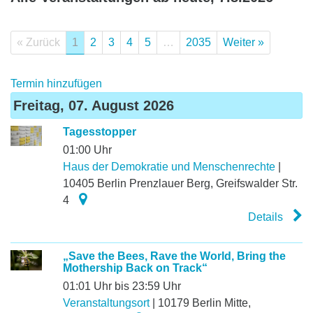
« Zurück
1
2
3
4
5
…
2035
Weiter »
Termin hinzufügen
Freitag, 07. August 2026
Tagesstopper
01:00 Uhr
Haus der Demokratie und Menschenrechte
|
10405
Berlin Prenz­lauer Berg
,
Greifswalder Str.
4
Details
„Save the Bees, Rave the World, Bring the
Mothership Back on Track“
01:01 Uhr bis 23:59 Uhr
Veranstaltungsort
|
10179
Berlin Mitte
,