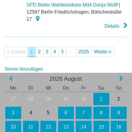
SPD Berlin Wahlkreisbüro MdA Dunja Wolff
|
12587
Berlin Friedrichshagen
,
Bölschestraße
17
Details
« Zurück
1
2
3
4
5
…
2035
Weiter »
Termin hinzufügen
2026
August
Mo
Di
Mi
Do
Fr
Sa
So
27
28
29
30
31
1
2
3
4
5
6
7
8
9
10
11
12
13
14
15
16