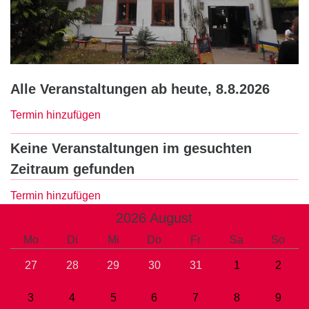
Alle Veranstaltungen ab heute, 8.8.2026
Termin hinzufügen
Keine Veranstaltungen im gesuchten
Zeitraum gefunden
Termin hinzufügen
2026
August
Mo
Di
Mi
Do
Fr
Sa
So
27
28
29
30
31
1
2
3
4
5
6
7
8
9