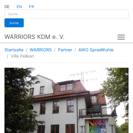
DE
EN
FR
Suche
WARRIORS KDM e. V.
Tog
Startseite
WARRIORS
Partner
AWO SpreeWuhle
Villa Pelikan