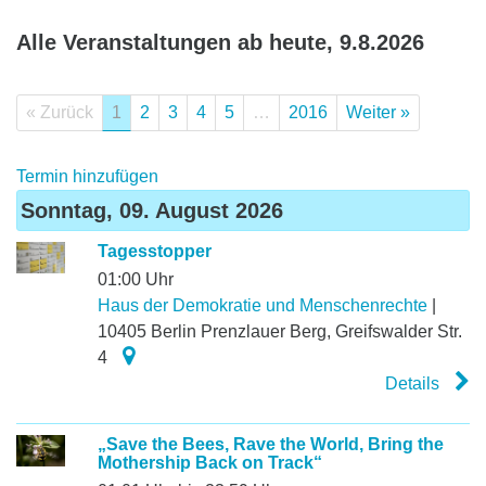
Alle Veranstaltungen ab heute, 9.8.2026
« Zurück
1
2
3
4
5
…
2016
Weiter »
Termin hinzufügen
Sonntag, 09. August 2026
Tagesstopper
01:00 Uhr
Haus der Demokratie und Menschenrechte
|
10405
Berlin Prenz­lauer Berg
,
Greifswalder Str.
4
Details
„Save the Bees, Rave the World, Bring the
Mothership Back on Track“