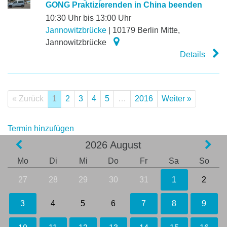
GONG Praktizierenden in China beenden
10:30 Uhr bis 13:00 Uhr
Jannowitzbrücke
|
10179
Berlin Mitte
,
Jannowitzbrücke
Details
« Zurück
1
2
3
4
5
…
2016
Weiter »
Termin hinzufügen
2026
August
Mo
Di
Mi
Do
Fr
Sa
So
27
28
29
30
31
1
2
3
4
5
6
7
8
9